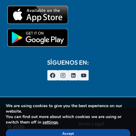
SÍGUENOS EN:
Sitemap
We are using cookies to give you the best experience on our
website.
You can find out more about which cookies we are using or
switch them off in
settings
.
Aviso Legal
© 2026
Accept
LaColada Clean
Política de Privacidade