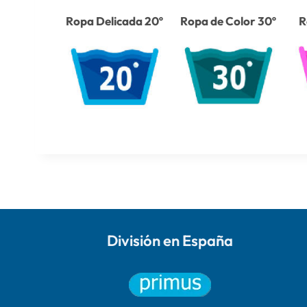
Ropa Delicada 20º
Ropa de Color 30º
R
División en España