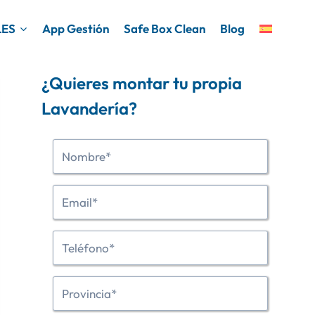
LES
App Gestión
Safe Box Clean
Blog
¿Quieres montar tu propia
Lavandería?